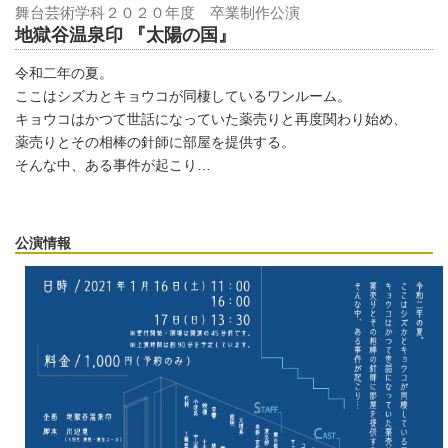
舞台芸術学科２０２０年度 卒業制作公演
地獄谷温泉印 『太陽の国』
令和二年の夏。
ここはシズカとキョウコが同棲しているワンルーム。
キョウコはかつて世話になっていた薬売りと再度関わり始め、
薬売りとその相棒の針師に部屋を提供する。
そんな中、ある事件が起こり…
公演情報