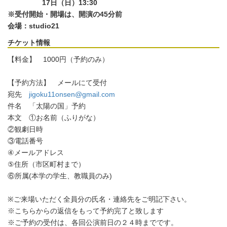
2021年1月
17日（日）13:30
※受付開始・開場は、開演の45分前
会場：studio21
チケット情報
【料金】 1000円（予約のみ）
【予約方法】 メールにて受付
宛先
jigoku11onsen@gmail.com
件名 「太陽の国」予約
本文 ①お名前（ふりがな）
②観劇日時
③電話番号
④メールアドレス
⑤住所（市区町村まで）
⑥所属(本学の学生、教職員のみ)
※ご来場いただく全員分の氏名・連絡先をご明記下さい。
※こちらからの返信をもって予約完了と致します
※ご予約の受付は、各回公演前日の２４時までです。