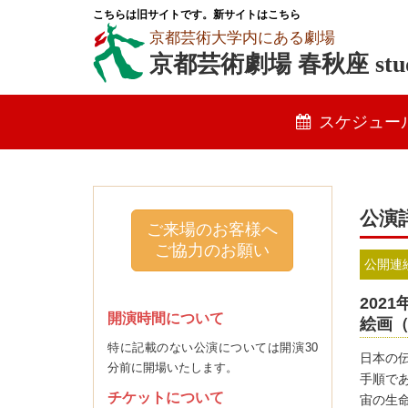
こちらは旧サイトです。新サイトはこちら
京都芸術大学内にある劇場
京都芸術劇場 春秋座 stud
スケジュー
公演
ご来場のお客様へ
ご協力のお願い
公開連
202
開演時間について
絵画
特に記載のない公演については開演30
日本の
分前に開場いたします。
手順で
チケットについて
宙の生