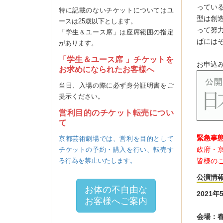
ってい
特に記載のないチケットについてはユ
型は創
ースは25歳以下とします。
って努
「学生＆ユース席」は座席範囲の指定
ばには
があります。
「学生＆ユース席 」チケットを
お申込
お求めになられたお客様へ
当日、入場の際に必ず身分証明書をご
提示ください。
営利目的のチケット転売につい
て
_
緊急事態
京都芸術劇場では、営利を目的として
政府・
チケットの予約・購入を行い、転売す
る行為を禁止いたします。
皆様の
公演情
お体の不自由な
2021年
お客様へご案内
・
会場：