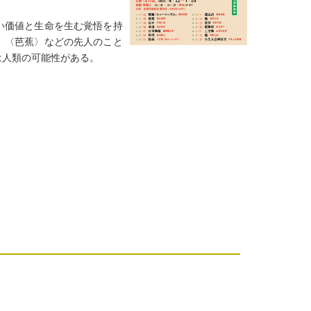
い価値と生命を生む覚悟を持
」〈芭蕉〉などの先人のこと
は人類の可能性がある。