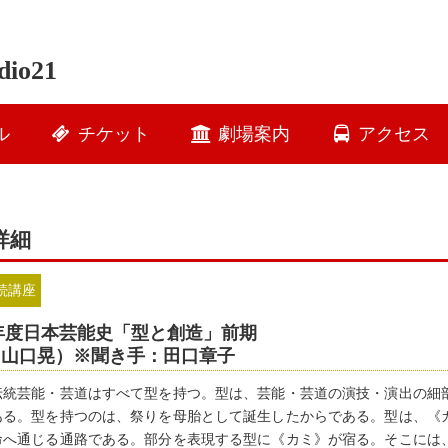
io21
ル
チケット
劇場案内
アクセス
詳細
続講座
1年度日本芸能史「型と創造」前期
（山口晃）※聞き手：田口章子
伝統芸能・芸道はすべて型を持つ。型は、芸能・芸道の演技・演出の細
ある。型を持つのは、祭りを母胎として誕生したからである。型は、《
命へ通じる通路である。部分を表現する型に《カミ》が宿る。そこには