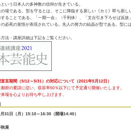
るという日本人の多神教の信仰が生きている。
造の場である。型を守るとは、そこに降臨する新しい《カミ》即ち新し
力することである。「一期一会」〈千利休〉、「文台引き下ろせば反故
その必死の覚悟が表現されている。先人の努力の結晶が型である。型に
み方法・講座詳細は下記をご覧ください。
宣言期間（5/12～5/31）の対応について（2021年5月12日）
京都府の要請に従い、収容率50％以下にて予定通り開催いたします。
ご来場を心よりお待ち申し上げます。
報
5月31日（月）15:10～16:30（開場14:40）
春秋座