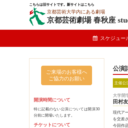
こちらは旧サイトです。新サイトはこちら
京都芸術大学内にある劇場
京都芸術劇場 春秋座 stud
スケジュー
公演
ご来場のお客様へ
ご協力のお願い
主催公
大学開
開演時間について
田村
特に記載のない公演については開演30
現代ア
分前に開場いたします。
を交差
チケットについて
今回作