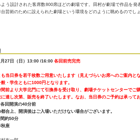
るよう設計された客席数800席ほどの劇場です。田村が劇場で作品を発
舞台芸術のために設えられた劇場という環境をどのように眺めるのでし
報
6月27日（日）13:00 /16:00
各回前売完売
とも当日券を若干枚数ご用意いたします（見えづらいお席へのご案内と
般・学生ともに1000円となります。
時間前より大学北門にて引換券を受け取り、劇場チケットセンターでご
数に達し次第、販売を終了いたします。なお、当日券のご予約は承って
各回開演の40分前
の都合上、開演後はご入場いただけない場合がございます。
間約50分
春秋座