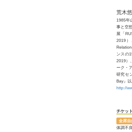
荒木悠 
198
事と空
展「RU
2019
Relat
ンスの1
2019）
ーク・ア
研究セン
Bay』
http://
_
チケッ
全席自
体調不