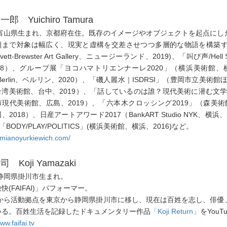
郎 Yuichiro Tamura
7年富山県生まれ、京都府在住。既存のイメージやオブジェクトを起点に
まで対象は幅広く、現実と虚構を交差させつつ多層的な物語を構築する。近年
vett-Brewster Art Gallery、ニュージーランド、2019)、「叫び
18）、グループ展「ヨコハマトリエンナーレ2020」（横浜美術館、横浜、2020）
er Berlin、ベルリン、2020）、「磯人麗水｜ISDRSI」（豊岡市立
台湾美術館、台中、2019）、「話しているのは誰？現代美術に潜む文学
現代美術館、広島、2019）、「六本木クロッシング2019」（森美
2018）、日産アートアワード2017（BankART Studio NYK、横浜、
、「BODY/PLAY/POLITICS」(横浜美術館、横浜、2016)など。
amianoyurkiewich.com/
 Koji Yamazaki
年静岡県掛川市生まれ。
快(FAIFAI)」パフォーマー。
9年から活動拠点を東京から静岡県掛川市に移し、現在は百姓を志し、俳
いる。百姓生活を記録したドキュメンタリー作品
「Koji Return」
をYou
ww.faifai.tv