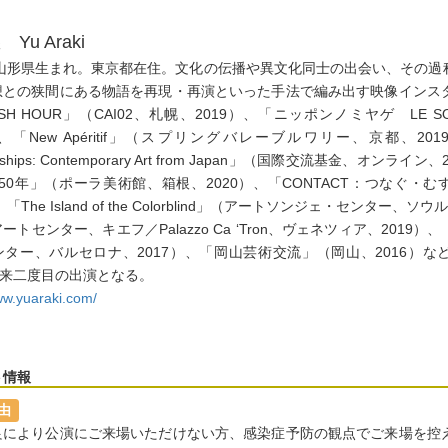
Yu Araki
5年山形県生まれ。東京都在住。文化の伝播や異文化同士の出会い、その
想との狭間にある物語を再現・再演といった手法で編み出す映像インス
SH HOUR」（CAI02、札幌、2019）、「ニッポンノミヤゲ LE S
）、「New Apéritif」（スプリングバレーブルワリー、京都、2019） な
ionships: Contemporary Art from Japan」（国際交流基金、オン
50年」（ポーラ美術館、箱根、2020）、「CONTACT：つなぐ
、「The Island of the Colorblind」（アートソンジェ・センター、ソウル、2
ートセンター、キエフ／Palazzo Ca ‘Tron、ヴェネツィア、2019）、「
ター、バルセロナ、2017）、「岡山芸術交流」（岡山、2016）など。田
以来二度目の出演となる。
www.yuaraki.com/
ト情報
由
良により公演にご来場いただけない方、感染症予防の観点でご来場を控