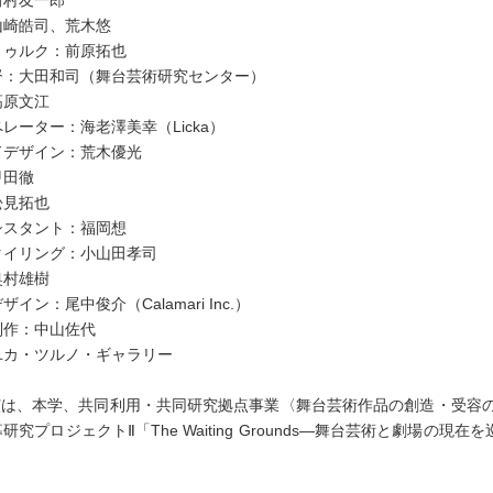
田村友一郎
山崎皓司、荒木悠
トゥルク：前原拓也
督：大田和司（舞台芸術研究センター）
高原文江
レーター：海老澤美幸（Licka）
ドデザイン：荒木優光
甲田徹
松見拓也
シスタント：福岡想
タイリング：小山田孝司
奥村雄樹
イン：尾中俊介（Calamari Inc.）
制作：中山佐代
ユカ・ツルノ・ギャラリー
演は、本学、共同利用・共同研究拠点事業〈舞台芸術作品の創造・受容の
研究プロジェクトⅡ「The Waiting Grounds―舞台芸術と劇場