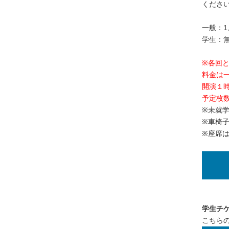
くださ
一般：1,
学生：
※各回
料金は一
開演１
予定枚
※未就
※車椅
※座席
学生チ
こちら