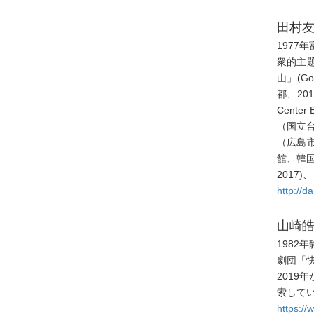
田村友一
197
衆的主題
山」(Go
都、20
Cent
（国立
（広島市
館、韓国、
2017)
http://d
山崎皓司
1982
劇団「快
201
索して
https://w