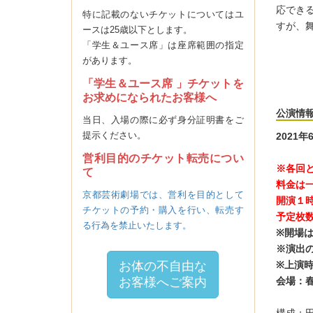
応でき
特に記載のないチケットについてはユ
すが、
ースは25歳以下とします。
「学生＆ユース席」は座席範囲の指定
があります。
「学生＆ユース席 」チケットを
_
お求めになられたお客様へ
公演情
当日、入場の際に必ず身分証明書をご
提示ください。
2021年
営利目的のチケット転売につい
※各回
て
料金は一
京都芸術劇場では、営利を目的として
開演１
チケットの予約・購入を行い、転売す
予定枚
る行為を禁止いたします。
※開場は
※演出
お体の不自由な
※上演時
お客様へご案内
会場：
_