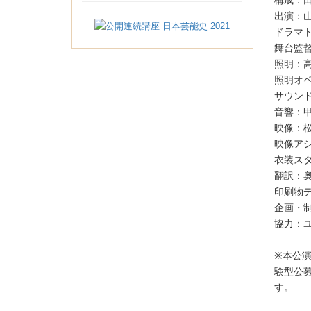
構成：
出演：
ドラマ
舞台監
照明：
照明オペ
サウン
音響：
映像：
映像ア
衣装ス
翻訳：
印刷物デザ
企画・
協力：
※本公
験型公募
す。
＿