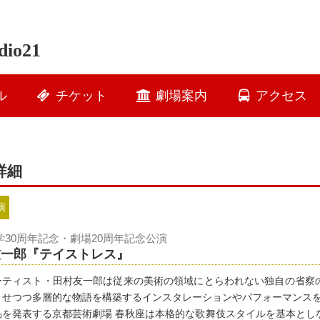
io21
ル
チケット
劇場案内
アクセス
詳細
演
学30周年記念・劇場20周年記念公演
友一郎『テイストレス』
ーティスト・田村友一郎は従来の美術の領域にとらわれない独自の省察
させつつ多層的な物語を構築するインスタレーションやパフォーマンス
品を発表する京都芸術劇場 春秋座は本格的な歌舞伎スタイルを基本とし