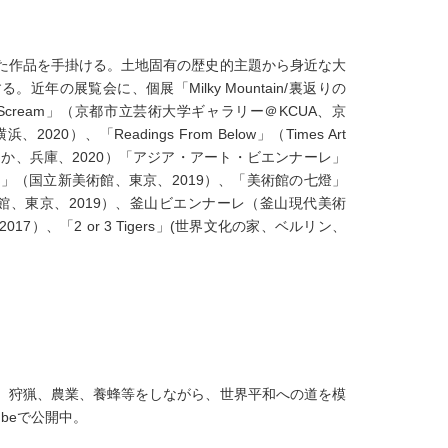
した作品を手掛ける。土地固有の歴史的主題から身近な大
の展覧会に、個展「Milky Mountain/裏返りの
声/Hell Scream」（京都市立芸術大学ギャラリー＠KCUA、京
、「Readings From Below」（Times Art
美術館ほか、兵庫、2020）「アジア・アート・ビエンナーレ」
」（国立新美術館、東京、2019）、「美術館の七燈」
術館、東京、2019）、釜山ビエンナーレ（釜山現代美術
2017）、「2 or 3 Tigers」(世界文化の家、ベルリン、
優、狩猟、農業、養蜂等をしながら、世界平和への道を模
Tubeで公開中。