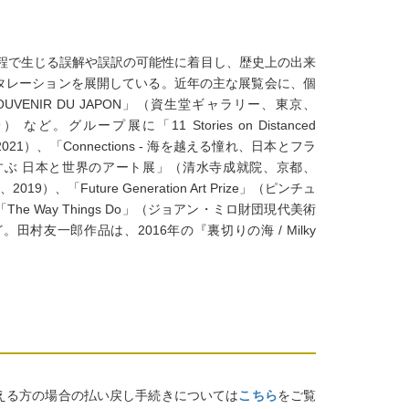
過程で生じる誤解や誤訳の可能性に着目し、歴史上の出来
タレーションを展開している。近年の主な展覧会に、個
OUVENIR DU JAPON」（資生堂ギャラリー、東京、
ど。グループ展に「11 Stories on Distanced
ライン、2021）、「Connections - 海を越える憧れ、日本とフラ
・むすぶ 日本と世界のアート展」（清水寺成就院、京都、
019）、「Future Generation Art Prize」（ピンチュ
The Way Things Do」（ジョアン・ミロ財団現代美術
村友一郎作品は、2016年の『裏切りの海 / Milky
える方の場合の払い戻し手続きについては
こちら
をご覧