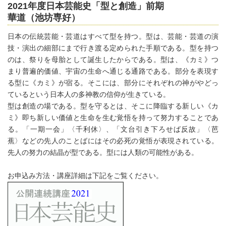
2021年度日本芸能史「型と創造」前期
華道（池坊専好）
日本の伝統芸能・芸道はすべて型を持つ。型は、芸能・芸道の演
技・演出の細部にまで行き渡る定められた手順である。型を持つ
のは、祭りを母胎として誕生したからである。型は、《カミ》つ
まり普遍的価値、宇宙の生命へ通じる通路である。部分を表現す
る型に《カミ》が宿る。そこには、部分にそれぞれの神がやどっ
ているという日本人の多神教の信仰が生きている。
型は創造の場である。型を守るとは、そこに降臨する新しい《カ
ミ》即ち新しい価値と生命を生む覚悟を持って努力することであ
る。「一期一会」〈千利休〉、「文台引き下ろせば反故」〈芭
蕉〉などの先人のことばにはその必死の覚悟が表現されている。
先人の努力の結晶が型である。型には人類の可能性がある。
お申込み方法・講座詳細は下記をご覧ください。