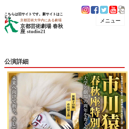
こちらは旧サイトです。新サイトはこ
ちら
京都芸術大学内にある劇場
京都芸術劇場 春秋
座 studio21
公演詳細