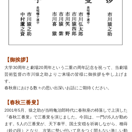
【御挨拶】
大学30周年と劇場20周年という二重の周年記念を祝って、当劇場
芸術監督の市川猿之助よりご来場の皆様に御挨拶を申し上げま
す。
春秋座における数々の思い出深いお話にご期待ください。
【春秋三番叟】
2001年5月、猿之助が当時亀治郎時代に春秋座の杮落しで上演した
『春秋三番叟』で三番叟を演じました。今回は、一門の5人が勤め
ます。5人の三番叟が、天下泰平、国土安穏を祈祷しながら、種蒔
（鈴の段）となり、次第に勢い付いて息をつく間もない激しい動