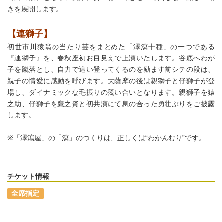
きを展開します。
【連獅子】
初世市川猿翁の当たり芸をまとめた「澤瀉十種」の一つである
『連獅子』を、春秋座初お目見えで上演いたします。谷底へわが
子を蹴落とし、自力で這い登ってくるのを励ます前シテの段は、
親子の情愛に感動を呼びます。大薩摩の後は親獅子と仔獅子が登
場し、ダイナミックな毛振りの競い合いとなります。親獅子を猿
之助、仔獅子を鷹之資と初共演にて息の合った勇壮ぶりをご披露
します。
※「澤瀉屋」の「瀉」のつくりは、正しくは“わかんむり”です。
チケット情報
全席指定
・