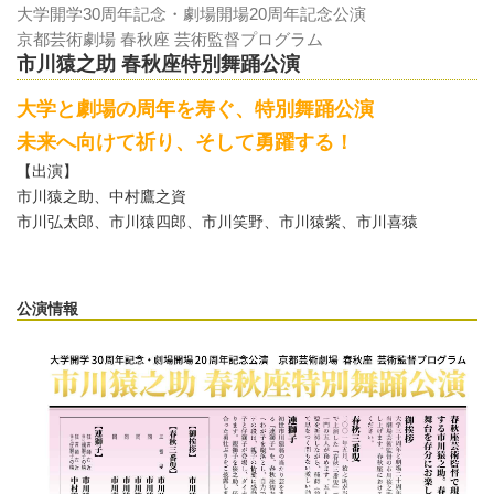
大学開学30周年記念・劇場開場20周年記念公演
京都芸術劇場 春秋座 芸術監督プログラム
市川猿之助 春秋座特別舞踊公演
大学と劇場の周年を寿ぐ、特別舞踊公演
未来へ向けて祈り、そして勇躍する！
【出演】
市川猿之助、中村鷹之資
市川弘太郎、市川猿四郎、市川笑野、市川猿紫、市川喜猿
公演情報