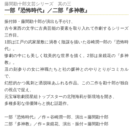
藤間勘十郎文芸シリーズ 其の三
一部『恐怖時代』／二部『多神教』
振付師・藤間勘十郎が演出も手がけ、
古今東西の文学に古典芸能の要素を取り入れて作劇するシリーズ
三作目。
1部は江戸の武家屋敷に渦巻く陰謀を描いた谷崎潤一郎の『恐怖時
代』。
惨劇の中にも美しく耽美的な世界を描く。2部は泉鏡花の『多神
教』。
丑の刻参りの女に神職たちと社の媛神とのやりとりがコミカル
で、
幻想的かつ風刺と洒脱味あふれる作品。この二作を勘十郎が独自
の視点で捉え、
元宝塚歌劇団星組トップスターの北翔海莉が新境地を開き、
多種多彩な俳優陣らと挑む話題作。
一部『恐怖時代』／作＝谷崎潤一郎、演出＝藤間勘十郎
二部『多神教』／作＝泉鏡花、演出・振付＝藤間勘十郎