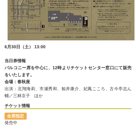
6月30日（土） 13:00
当日券情報
バルコニー席を中心に、12時よりチケットセンター窓口にて販売
をいたします。
会場：春秋座
出演：北翔海莉、市瀬秀和、鯨井康介、妃鳳こころ、古今亭志ん
輔／三林京子 ほか
チケット情報
全席指定
発売中