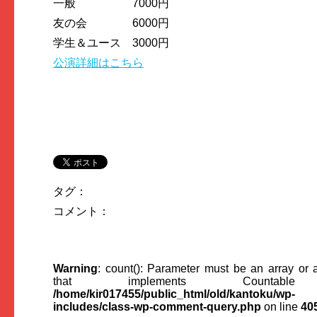
一般 7000円
友の会 6000円
学生＆ユース 3000円
公演詳細はこちら
タグ：
コメント：
Warning
: count(): Parameter must be an array or 
that implements Countabl
/home/kir017455/public_html/old/kantoku/wp-
includes/class-wp-comment-query.php
on line
40