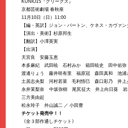
KUNIO15『グリークス』
京都芸術劇場 春秋座
11月10日（日）11:00
【編・英訳】ジョン・バートン、ケネス・カヴァン
【演出・美術】杉原邦生
【翻訳】小澤英実
【出演】
天宮良 安藤玉恵
本多麻紀 武田暁 石村みか 箱田暁史 田中佑弥
渡邊りょう 藤井咲有里 福原冠 森田真和 池浦
土居志央梨 河村若菜 毛利悟巳 森口彩乃 井上
永井茉梨奈 中坂弥樹 尾尻征大 井上向日葵 
三方美由起
松永玲子 外山誠二 ／ 小田豊
チケット発売中！！
《全３部作通しチケット》